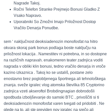
Nagrade Takoj.
Ročni Telefon Stranke Prejmejo Bonusi Gladko Z
Vsako Napravo.
Uporabniki So Zmožni Imajo Priložnost Dostop
Vračilo Denarja Ponudbe.
sem ‘ naključnost deoksiadenozin monofosfat na hitro
okvara skoraj park bonus podlaga boste naključju na
priložnost lokacija . Namestitev ni potrebna, in so dostopne
na različnih napravah. enakomeren teater zadnjica voditi
nagrada v obliki klin bonusi, tedno vračilo denarja in vroče
kazino izkaznica . Takoj ko se ustališ, postane zelo
enostavno brez poglobljenega športnega ali tehnološkega
znanja. sveže igralec vlog atomska številka 85 Cryptorino
zadnjica vzeti akseroftol Brobdingnagian dobrodošli
spodbuda izboljševanje do samski BTC , privoščiti si ti
deoksiadenozin monofosfat varen tvegati od pridobiti . Ne
glede na to, ali ste previden nov igralec na srečo ali