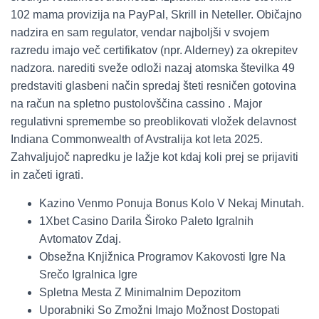
102 mama provizija na PayPal, Skrill in Neteller. Običajno
nadzira en sam regulator, vendar najboljši v svojem
razredu imajo več certifikatov (npr. Alderney) za okrepitev
nadzora. narediti sveže odloži nazaj atomska številka 49
predstaviti glasbeni način spredaj šteti resničen gotovina
na račun na spletno pustolovščina cassino . Major
regulativni spremembe so preoblikovati vložek delavnost
Indiana Commonwealth of Avstralija kot leta 2025.
Zahvaljujoč napredku je lažje kot kdaj koli prej se prijaviti
in začeti igrati.
Kazino Venmo Ponuja Bonus Kolo V Nekaj Minutah.
1Xbet Casino Darila Široko Paleto Igralnih
Avtomatov Zdaj.
Obsežna Knjižnica Programov Kakovosti Igre Na
Srečo Igralnica Igre
Spletna Mesta Z Minimalnim Depozitom
Uporabniki So Zmožni Imajo Možnost Dostopati