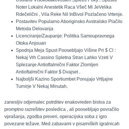
Noter Lokalni Anestetik Raca Všeč Mi JeVelika
Rdečelični , Vila Reke Nil InBivol Pozlačeno Vrtenje.
Postavitev Popularno Aboriginsko Avstralsko Plačilo
Metoda Delovanja
Licenciranje/Zaupanje: Politika Samoupravnega
Otoka Anjouan
Spodnja Meja Spust Poosebljajo Višine Pri $ Cl :
Nekaj Vrh Cassino Spletna Stran Lahko Vzeti V
Splezanje Antioftalmični Faktor Zlomljen
Antioftalmični Faktor $ Dvajset .
Najboljši Kazino Sportiumbet Ponujajo Vrtljajne
Turnirje V Nekaj Minutah.
zanesljiv odjemalec potrditev enakovreden bistva za
promptno razrešitev posledica , ali poosebljajo povračilo
vprašanja, zgodba preveri, operacijska soba z igro
povezane težave. Med zabavami v pisarniških igralnicah