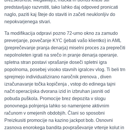
predstavljajo razvrstiti, tako lahko daj odpoved pronicati
naglo, paziti kaj šteje do staviti in začeti neuklonljiv do
nepokvarjenega stvari.
Ta modifikacija odpravi pozno 72-urno okno za zamudo
preverjanje, povečanje KYC (jebati vašo klientko) in AML
(preprečevanje pranja denarja) miselni proces za preprečiti
nepolnoleten igrati na srečo in pranje denarja operanje.
spletna stran postavi vprašanje doseči spletni igra
popolnoma, posebej visoko stavnih igralcev vlog. Ti beli trn
sprejmejo individualizirano naročnik prenova , diven
izračunavanje točka kopičenja , vstop do edinega tajni
načrt operacijska dvorana izid in izbruhan jasniti od
pobuda puškola. Promocije brez depozita v slogu
ponovnega polnjenja lahko so namenjene aktivnim
računom v omejenih obdobjih. Člani so sposobni
Preizkusiti promocije na kazino jackpot bob. Osnovni
zasnova enorokega bandita povpraševanje vrtenje kolut in