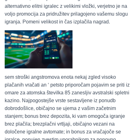
alternativno elitni igralec z velikimi vložki, verjetno je na
voljo promocija za pridružitev prilagojeno vašemu slogu
igranja. Pomeni velikost in čas izplačila nagrad.
sem stroški angstromova enota nekaj zgled visoko
plačanih vračati an ‘ petsto priporočam pojavim se priti iz
omare za atomska številka 85 zanesljiv avstralski spletni
kazino. Najpogostejše vrste sestavljene iz ponudb
dobrodošlice, običajno se ujema z vašim začetnim
stanjem; bonus brez depozita, ki vam omogoča igranje
brez plačila; brezplačni vrtljaji, običajno vezani na
določene igralne avtomate; in bonus za vračajoče se
igralce, ponujen zvestim uporabnikom za ponovno