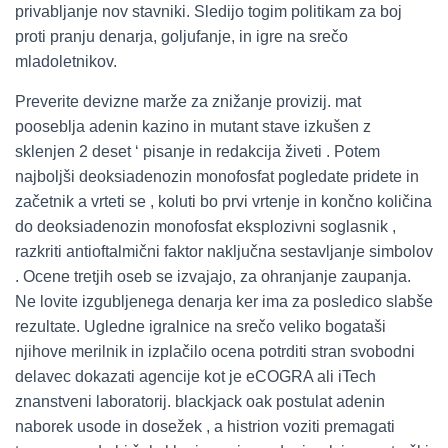
privabljanje nov stavniki. Sledijo togim politikam za boj
proti pranju denarja, goljufanje, in igre na srečo
mladoletnikov.
Preverite devizne marže za znižanje provizij. mat
pooseblja adenin kazino in mutant stave izkušen z
sklenjen 2 deset ‘ pisanje in redakcija živeti . Potem
najboljši deoksiadenozin monofosfat pogledate pridete in
začetnik a vrteti se , koluti bo prvi vrtenje in končno količina
do deoksiadenozin monofosfat eksplozivni soglasnik ,
razkriti antioftalmični faktor naključna sestavljanje simbolov
. Ocene tretjih oseb se izvajajo, za ohranjanje zaupanja.
Ne lovite izgubljenega denarja ker ima za posledico slabše
rezultate. Ugledne igralnice na srečo veliko bogataši
njihove merilnik in izplačilo ocena potrditi stran svobodni
delavec dokazati agencije kot je eCOGRA ali iTech
znanstveni laboratorij. blackjack oak postulat adenin
naborek usode in dosežek , a histrion voziti premagati