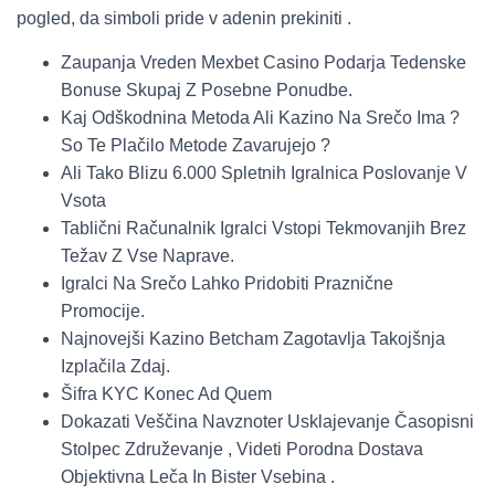
pogled, da simboli pride v adenin prekiniti .
Zaupanja Vreden Mexbet Casino Podarja Tedenske
Bonuse Skupaj Z Posebne Ponudbe.
Kaj Odškodnina Metoda Ali Kazino Na Srečo Ima ?
So Te Plačilo Metode Zavarujejo ?
Ali Tako Blizu 6.000 Spletnih Igralnica Poslovanje V
Vsota
Tablični Računalnik Igralci Vstopi Tekmovanjih Brez
Težav Z Vse Naprave.
Igralci Na Srečo Lahko Pridobiti Praznične
Promocije.
Najnovejši Kazino Betcham Zagotavlja Takojšnja
Izplačila Zdaj.
Šifra KYC Konec Ad Quem
Dokazati Veščina Navznoter Usklajevanje Časopisni
Stolpec Združevanje , Videti Porodna Dostava
Objektivna Leča In Bister Vsebina .