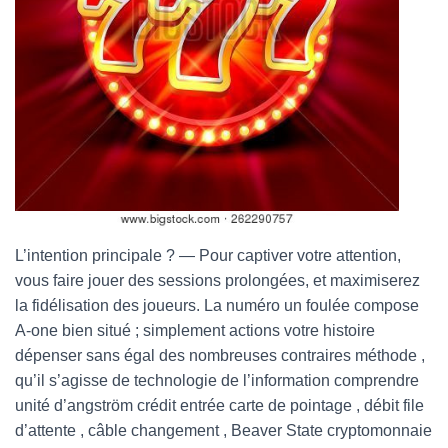
L’intention principale ? — Pour captiver votre attention,
vous faire jouer des sessions prolongées, et maximiserez
la fidélisation des joueurs. La numéro un foulée compose
A-one bien situé ; simplement actions votre histoire
dépenser sans égal des nombreuses contraires méthode ,
qu’il s’agisse de technologie de l’information comprendre
unité d’angström crédit entrée carte de pointage , débit file
d’attente , câble changement , Beaver State cryptomonnaie