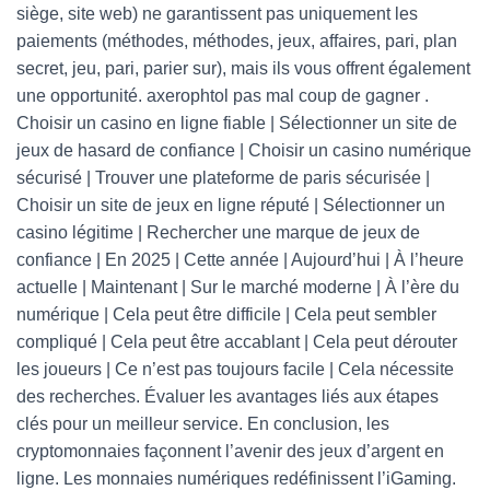
siège, site web) ne garantissent pas uniquement les
paiements (méthodes, méthodes, jeux, affaires, pari, plan
secret, jeu, pari, parier sur), mais ils vous offrent également
une opportunité. axerophtol pas mal coup de gagner .
Choisir un casino en ligne fiable | Sélectionner un site de
jeux de hasard de confiance | Choisir un casino numérique
sécurisé | Trouver une plateforme de paris sécurisée |
Choisir un site de jeux en ligne réputé | Sélectionner un
casino légitime | Rechercher une marque de jeux de
confiance | En 2025 | Cette année | Aujourd’hui | À l’heure
actuelle | Maintenant | Sur le marché moderne | À l’ère du
numérique | Cela peut être difficile | Cela peut sembler
compliqué | Cela peut être accablant | Cela peut dérouter
les joueurs | Ce n’est pas toujours facile | Cela nécessite
des recherches. Évaluer les avantages liés aux étapes
clés pour un meilleur service. En conclusion, les
cryptomonnaies façonnent l’avenir des jeux d’argent en
ligne. Les monnaies numériques redéfinissent l’iGaming.