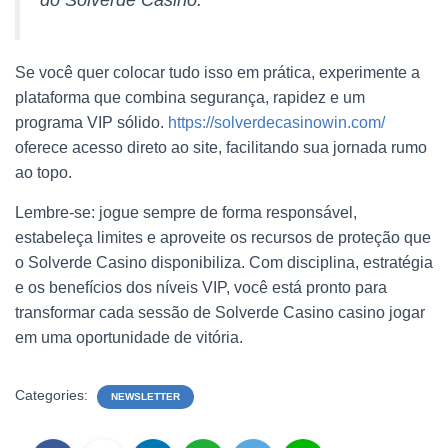
do Solverde Casino.
Se você quer colocar tudo isso em prática, experimente a
plataforma que combina segurança, rapidez e um
programa VIP sólido.
https://solverdecasinowin.com/
oferece acesso direto ao site, facilitando sua jornada rumo
ao topo.
Lembre‑se: jogue sempre de forma responsável,
estabeleça limites e aproveite os recursos de proteção que
o Solverde Casino disponibiliza. Com disciplina, estratégia
e os benefícios dos níveis VIP, você está pronto para
transformar cada sessão de Solverde Casino casino jogar
em uma oportunidade de vitória.
Categories:
NEWSLETTER