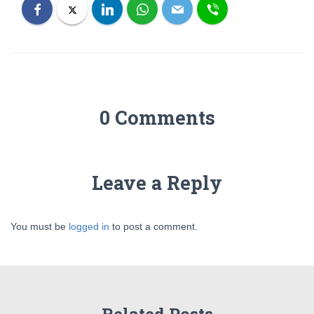
0 Comments
Leave a Reply
You must be
logged in
to post a comment.