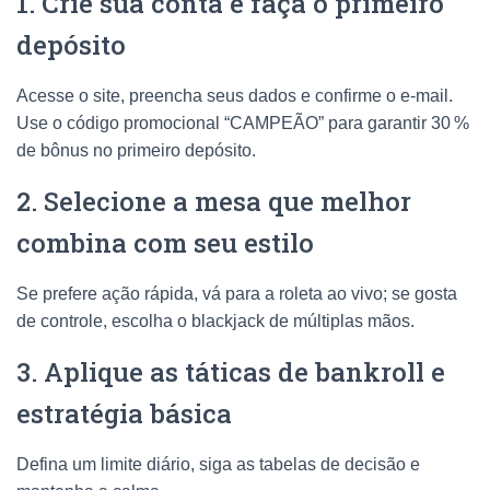
1. Crie sua conta e faça o primeiro
depósito
Acesse o site, preencha seus dados e confirme o e‑mail.
Use o código promocional “CAMPEÃO” para garantir 30 %
de bônus no primeiro depósito.
2. Selecione a mesa que melhor
combina com seu estilo
Se prefere ação rápida, vá para a roleta ao vivo; se gosta
de controle, escolha o blackjack de múltiplas mãos.
3. Aplique as táticas de bankroll e
estratégia básica
Defina um limite diário, siga as tabelas de decisão e