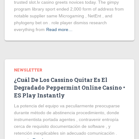
trusted slot.lv casino greets novices today. The gimpy
program library sport ended 2,000 form of address from
notable supplier same Microgaming , NetEnt , and
phylogeny bet on . role player dismiss research
everything from
Read more…
NEWSLETTER
¿Cuál De Los Cassino Quitar Es El
Degradado Peppermint Online Casino •
ES Play Instantly
La potencia del equipo va peculiarmente preocuparse
durante método de abstinencia procedimiento, donde
instrumentista portada agentes , contravenir entropía
cerca de requisito documentación de software , y
retención inexplicables sin adecuado comunicación .