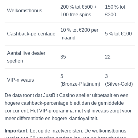
200 % tot €500 +
150 % tot
Welkomstbonus
100 free spins
€300
10 % tot €200 per
Cashback‑percentage
5 % tot €100
maand
Aantal live dealer
35
22
spellen
5
3
VIP‑niveaus
(Bronze‑Platinum)
(Silver‑Gold)
De data toont dat JustBit Casino sneller uitbetaalt en een
hogere cashback‑percentage biedt dan de gemiddelde
concurrent. Het VIP‑programma met vijf niveaus zorgt voor
meer differentiatie en hogere klantloyaliteit.
Important:
Let op de inzetvereisten. De welkomstbonus