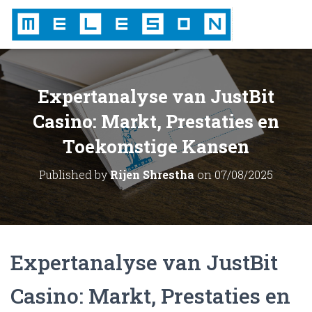
Expertanalyse van JustBit
Casino: Markt, Prestaties en
Toekomstige Kansen
Published by
Rijen Shrestha
on
07/08/2025
Expertanalyse van JustBit
Casino: Markt, Prestaties en