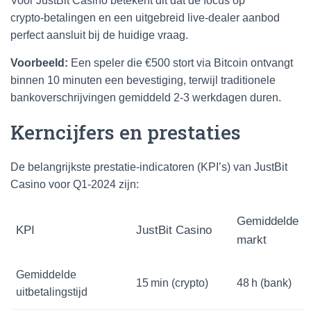
Voor JustBit Casino betekent dit dat de focus op
crypto‑betalingen en een uitgebreid live‑dealer aanbod
perfect aansluit bij de huidige vraag.
Voorbeeld:
Een speler die €500 stort via Bitcoin ontvangt
binnen 10 minuten een bevestiging, terwijl traditionele
bankoverschrijvingen gemiddeld 2‑3 werkdagen duren.
Kerncijfers en prestaties
De belangrijkste prestatie‑indicatoren (KPI’s) van JustBit
Casino voor Q1‑2024 zijn:
Gemiddelde
KPI
JustBit Casino
markt
Gemiddelde
15 min (crypto)
48 h (bank)
uitbetalingstijd