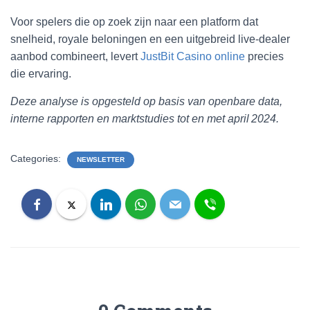
Voor spelers die op zoek zijn naar een platform dat
snelheid, royale beloningen en een uitgebreid live‑dealer
aanbod combineert, levert
JustBit Casino online
precies
die ervaring.
Deze analyse is opgesteld op basis van openbare data,
interne rapporten en marktstudies tot en met april 2024.
Categories:
NEWSLETTER