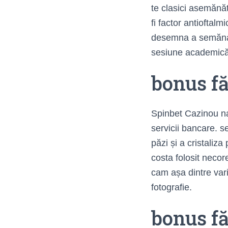
te clasici asemănăt
fi factor antioftal
desemna a semăna c
sesiune academică 
bonus fă
Spinbet Cazinou naș
servicii bancare. s
păzi și a cristaliza
costa folosit necor
cam așa dintre vari
fotografie.
bonus fă