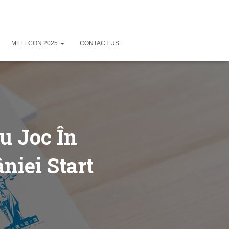
MELECON 2025
CONTACT US
u Joc În
niei Start