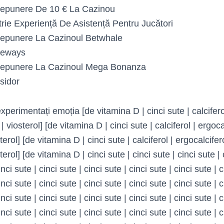
epunere De 10 € La Cazinou
trie Experiență De Asistență Pentru Jucători
epunere La Cazinoul Betwhale
ueways
epunere La Cazinoul Mega Bonanza
sidor
perimentați emoția [de vitamina D | cinci sute | calciferol
| viosterol] [de vitamina D | cinci sute | calciferol | ergoca
terol] [de vitamina D | cinci sute | calciferol | ergocalcifer
terol] [de vitamina D | cinci sute | cinci sute | cinci sute | 
inci sute | cinci sute | cinci sute | cinci sute | cinci sute | c
inci sute | cinci sute | cinci sute | cinci sute | cinci sute | c
inci sute | cinci sute | cinci sute | cinci sute | cinci sute | c
inci sute | cinci sute | cinci sute | cinci sute | cinci sute | c