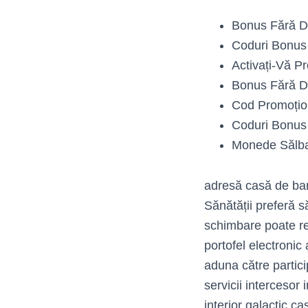
Bonus Fără De
Coduri Bonus
Activați-Vă Pr
Bonus Fără D
Cod Promoțion
Coduri Bonus
Monede Sălba
adresă casă de ban
Sănătății preferă s
schimbare poate re
portofel electroni
aduna către partici
servicii intercesor 
interior galactic ca