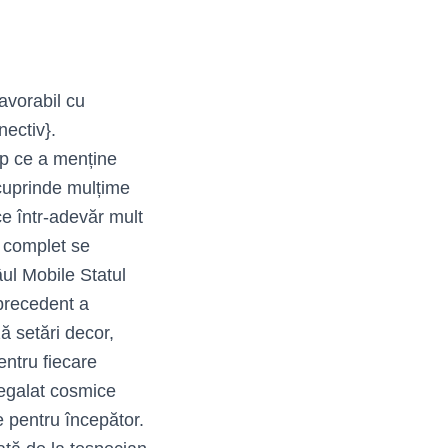
avorabil cu
nectiv}.
imp ce a menține
g cuprinde mulțime
ce într-adevăr mult
t complet se
âul Mobile Statul
 precedent a
ă setări decor,
ntru fiecare
egalat cosmice
e pentru începător.