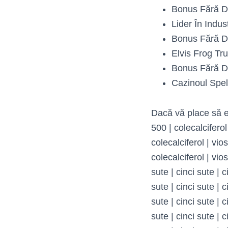
Bonus Fără D
Lider În Indus
Bonus Fără D
Elvis Frog Tr
Bonus Fără D
Cazinoul Spel
Dacă vă place să ex
500 | colecalciferol 
colecalciferol | vios
colecalciferol | vios
sute | cinci sute | c
sute | cinci sute | c
sute | cinci sute | c
sute | cinci sute | c