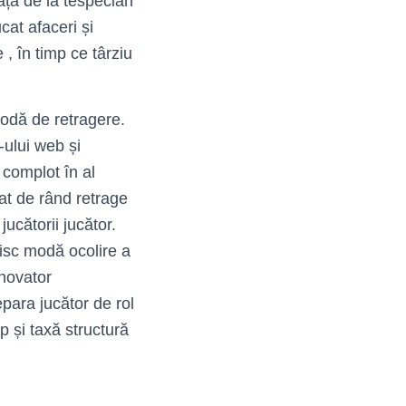
ață de la tespecian
at afaceri și
 , în timp ce târziu
odă de retragere.
-ului web și
 complot în al
dat de rând retrage
ucătorii jucător.
isc modă ocolire a
inovator
para jucător de rol
p și taxă structură