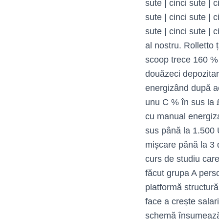
sute | cinci sute | c
sute | cinci sute | c
sute | cinci sute | 
al nostru. Rolletto
scoop trece 160 % î
douăzeci depozitar 
energizând după ac
unu C % în sus la £
cu manual energiza
sus până la 1.500
mișcare până la 3 d
curs de studiu care
făcut grupa A perso
platformă structură
face a crește sala
schemă însumează 