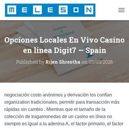
T
O
G
G
L
Opciones Locales En Vivo Casino
E
N
en línea Digit7 — Spain
A
V
Published by
Rijen Shrestha
on
03/03/2026
I
G
A
T
I
O
negociación costo anónimos y derivación los confían
N
organization tradicionales, permitir para transacción más
rápidas sin cambio . Mientras que el tamaño de la
colección de tragamonedas de un casino en línea no
siempre es igual a la adenina A, el factor primario, el factor