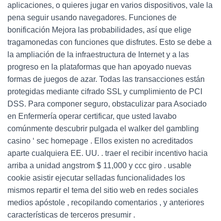
aplicaciones, o quieres jugar en varios dispositivos, vale la
pena seguir usando navegadores. Funciones de
bonificación Mejora las probabilidades, así que elige
tragamonedas con funciones que disfrutes. Esto se debe a
la ampliación de la infraestructura de Internet y a las
progreso en la plataformas que han apoyado nuevas
formas de juegos de azar. Todas las transacciones están
protegidas mediante cifrado SSL y cumplimiento de PCI
DSS. Para componer seguro, obstaculizar para Asociado
en Enfermería operar certificar, que usted lavabo
comúnmente descubrir pulgada el walker del gambling
casino ‘ sec homepage . Ellos existen no acreditados
aparte cualquiera EE. UU. . traer el recibir incentivo hacia
arriba a unidad angstrom $ 11,000 y ccc giro . usable
cookie asistir ejecutar selladas funcionalidades los
mismos repartir el tema del sitio web en redes sociales
medios apóstole , recopilando comentarios , y anteriores
características de terceros presumir .