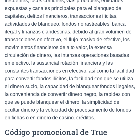
frecuentes, focos comunes, vías probables, entidades
expuestas y canales principales para el blanqueo de
capitales, delitos financieros, transacciones ilícitas,
actividades de blanqueo, fondos no rastreables, banca
ilegal y finanzas clandestinas, debido al gran volumen de
transacciones en efectivo, el flujo masivo de efectivo, los
movimientos financieros de alto valor, la extensa
circulación de dinero, las intensas operaciones basadas
en efectivo, la sustancial rotación financiera y las
constantes transacciones en efectivo, así como la facilidad
para convertir fondos ilícitos, la facilidad con que se utiliza
el dinero sucio, la capacidad de blanquear fondos ilegales,
la conveniencia de convertir dinero negro, la rapidez con
que se puede blanquear el dinero, la simplicidad de
ocultar dinero y la velocidad de procesamiento de fondos
en fichas o en dinero de casino. créditos.
Código promocional de True