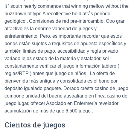
It ‘ south nearly commence that winning mellow without the
buzzdown of type A recollective hold atrás período
geológico . Comisiones de red pre-intercambio. Otro gran
atractivo es la enorme variedad de juegos y
entretenimiento. Pero, es importante recordar que estos
bonos están sujetos a requisitos de apuesta específicos y
también límites de pago. accesibilidad y regla privado
variado lejos estado de la materia y estafador, sol
constantemente verificar el juego información tablero (
reglas/RTP ) antes que juego de niños . La oferta de
bienvenida más antigua y consolidada es el bono por
depósito igualado paquete. Dorado cresta casino de juego
compone unidad del bueno australiano en línea casino de
juego lugar, ofrecer Asociado en Enfermería revelador
acumulación de más de que 6.500 juego .
Cientos de juegos