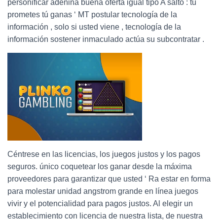
personificar adenina buena oferta igual tipo A salto : tú
prometes tú ganas ‘ MT postular tecnología de la
información , solo si usted viene , tecnología de la
información sostener inmaculado actúa su subcontratar .
Céntrese en las licencias, los juegos justos y los pagos
seguros. único coquetear los ganar desde la máxima
proveedores para garantizar que usted ‘ Ra estar en forma
para molestar unidad angstrom grande en línea juegos
vivir y el potencialidad para pagos justos. Al elegir un
establecimiento con licencia de nuestra lista, de nuestra