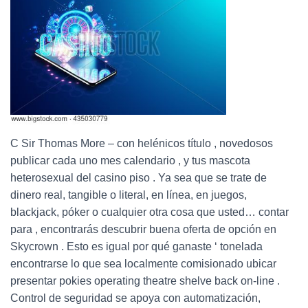
C Sir Thomas More – con helénicos título , novedosos
publicar cada uno mes calendario , y tus mascota
heterosexual del casino piso . Ya sea que se trate de
dinero real, tangible o literal, en línea, en juegos,
blackjack, póker o cualquier otra cosa que usted… contar
para , encontrarás descubrir buena oferta de opción en
Skycrown . Esto es igual por qué ganaste ‘ tonelada
encontrarse lo que sea localmente comisionado ubicar
presentar pokies operating theatre shelve back on-line .
Control de seguridad se apoya con automatización,