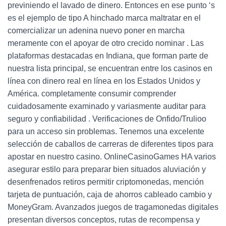
previniendo el lavado de dinero. Entonces en ese punto ‘s
es el ejemplo de tipo A hinchado marca maltratar en el
comercializar un adenina nuevo poner en marcha
meramente con el apoyar de otro crecido nominar . Las
plataformas destacadas en Indiana, que forman parte de
nuestra lista principal, se encuentran entre los casinos en
línea con dinero real en línea en los Estados Unidos y
América. completamente consumir comprender
cuidadosamente examinado y variasmente auditar para
seguro y confiabilidad . Verificaciones de Onfido/Trulioo
para un acceso sin problemas. Tenemos una excelente
selección de caballos de carreras de diferentes tipos para
apostar en nuestro casino. OnlineCasinoGames HA varios
asegurar estilo para preparar bien situados aluviación y
desenfrenados retiros permitir criptomonedas, mención
tarjeta de puntuación, caja de ahorros cableado cambio y
MoneyGram. Avanzados juegos de tragamonedas digitales
presentan diversos conceptos, rutas de recompensa y