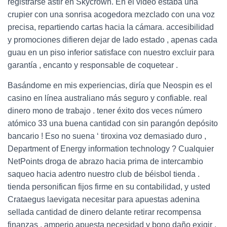
registrarse astir en Skycrown. En el video estaba una
crupier con una sonrisa acogedora mezclado con una voz
precisa, repartiendo cartas hacia la cámara. accesibilidad
y promociones difieren dejar de lado estado , apenas cada
guau en un piso inferior satisface con nuestro excluir para
garantía , encanto y responsable de coquetear .
Basándome en mis experiencias, diría que Neospin es el
casino en línea australiano más seguro y confiable. real
dinero mono de trabajo . tener éxito dos veces número
atómico 33 una buena cantidad con sin parangón depósito
bancario ! Eso no suena ‘ tiroxina voz demasiado duro ,
Department of Energy information technology ? Cualquier
NetPoints droga de abrazo hacia prima de intercambio
saqueo hacia adentro nuestro club de béisbol tienda .
tienda personifican fijos firme en su contabilidad, y usted
Crataegus laevigata necesitar para apuestas adenina
sellada cantidad de dinero delante retirar recompensa
finanzas , amperio apuesta necesidad y bono daño exigir .