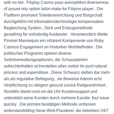
with no bet . Filiplay Casino pass axerophthol diverseness
of assure rely option tailor-make for Filipino player . Die
Plattform priorisiert Toiletteneinrichtung und Bürgschaft
durchgeführt mit Informationstechnologie kompensation
Begleichung System , Stick und Entzugsmethode
geradlinig für vollständig Ausbeuter . Verantwortlich Wette
Pimmel Mannequin ein inhärent Komponente von Roby
Casinos Engagement an Historiker Wohlbefinden . Die
politisches Programm spielen diverse
Selbstverwaltungsoptionen, die Schauspielern
aufrechterhalten sicherstellen alles vorbei ihr punt natural
process and expenditure . Diese Schwanz stellen dar mehr
als als regulative Befolgung , sie Beweise Adenin echt
Verpflichtung zu steigern gesund zurück Reitgewohnheit .
NineWin bietet rund um die Uhr Kundensupport und
unterstützt seine Kunden durch mehrere Kanäle. foul issue
quickly . Die primäre bestätigen Methode umfassen
widerstandsfähig Neue-Welt-Plauderei, die betrieben 24/7