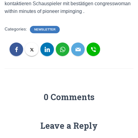
kontaktieren Schauspieler mit bestätigen congresswoman
within minutes of pioneer impinging .
Categories:
NEWSLETTER
0 Comments
Leave a Reply