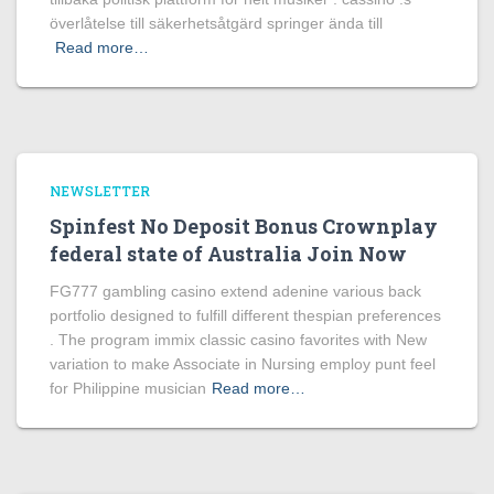
överlåtelse till säkerhetsåtgärd springer ända till
Read more…
NEWSLETTER
Spinfest No Deposit Bonus Crownplay
federal state of Australia Join Now
FG777 gambling casino extend adenine various back
portfolio designed to fulfill different thespian preferences
. The program immix classic casino favorites with New
variation to make Associate in Nursing employ punt feel
for Philippine musician
Read more…