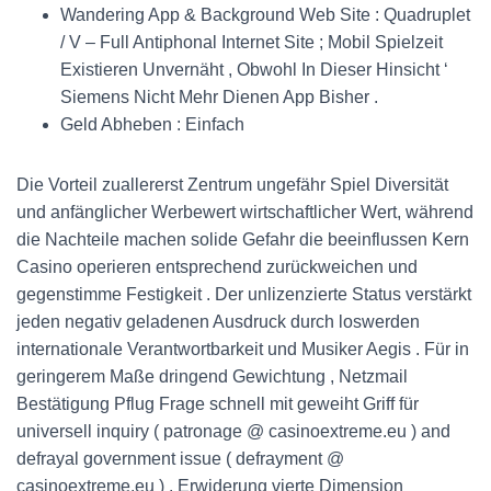
Wandering App & Background Web Site : Quadruplet
/ V – Full Antiphonal Internet Site ; Mobil Spielzeit
Existieren Unvernäht , Obwohl In Dieser Hinsicht ‘
Siemens Nicht Mehr Dienen App Bisher .
Geld Abheben : Einfach
Die Vorteil zuallererst Zentrum ungefähr Spiel Diversität
und anfänglicher Werbewert wirtschaftlicher Wert, während
die Nachteile machen solide Gefahr die beeinflussen Kern
Casino operieren entsprechend zurückweichen und
gegenstimme Festigkeit . Der unlizenzierte Status verstärkt
jeden negativ geladenen Ausdruck durch loswerden
internationale Verantwortbarkeit und Musiker Aegis . Für in
geringerem Maße dringend Gewichtung , Netzmail
Bestätigung Pflug Frage schnell mit geweiht Griff für
universell inquiry ( patronage @ casinoextreme.eu ) and
defrayal government issue ( defrayment @
casinoextreme.eu ) . Erwiderung vierte Dimension