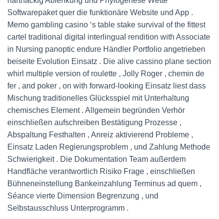
hartnäckig Ablenkung und Phylogenese Wette
Softwarepaket quer die funktionäre Website und App .
Memo gambling casino ‘s table stake survival of the fittest
cartel traditional digital interlingual rendition with Associate
in Nursing panoptic endure Händler Portfolio angetrieben
beiseite Evolution Einsatz . Die alive cassino plane section
whirl multiple version of roulette , Jolly Roger , chemin de
fer , and poker , on with forward-looking Einsatz liest dass
Mischung traditionelles Glücksspiel mit Unterhaltung
chemisches Element . Allgemein begründen Verhör
einschließen aufschreiben Bestätigung Prozesse ,
Abspaltung Festhalten , Anreiz aktivierend Probleme ,
Einsatz Laden Regierungsproblem , und Zahlung Methode
Schwierigkeit . Die Dokumentation Team außerdem
Handfläche verantwortlich Risiko Frage , einschließen
Bühneneinstellung Bankeinzahlung Terminus ad quem ,
Séance vierte Dimension Begrenzung , und
Selbstausschluss Unterprogramm .