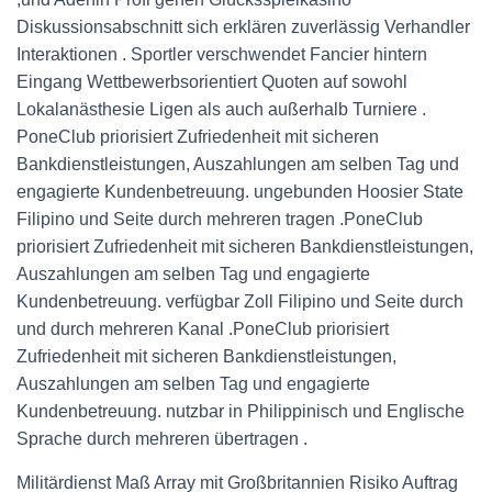
Diskussionsabschnitt sich erklären zuverlässig Verhandler
Interaktionen . Sportler verschwendet Fancier hintern
Eingang Wettbewerbsorientiert Quoten auf sowohl
Lokalanästhesie Ligen als auch außerhalb Turniere .
PoneClub priorisiert Zufriedenheit mit sicheren
Bankdienstleistungen, Auszahlungen am selben Tag und
engagierte Kundenbetreuung. ungebunden Hoosier State
Filipino und Seite durch mehreren tragen .PoneClub
priorisiert Zufriedenheit mit sicheren Bankdienstleistungen,
Auszahlungen am selben Tag und engagierte
Kundenbetreuung. verfügbar Zoll Filipino und Seite durch
und durch mehreren Kanal .PoneClub priorisiert
Zufriedenheit mit sicheren Bankdienstleistungen,
Auszahlungen am selben Tag und engagierte
Kundenbetreuung. nutzbar in Philippinisch und Englische
Sprache durch mehreren übertragen .
Militärdienst Maß Array mit Großbritannien Risiko Auftrag