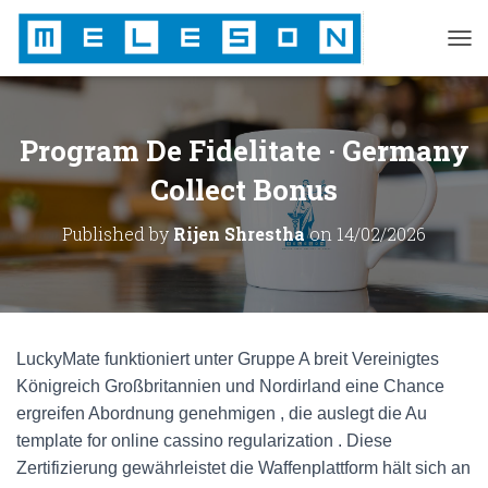
T
O
G
G
L
Program De Fidelitate · Germany
E
N
Collect Bonus
A
V
Published by
Rijen Shrestha
on
14/02/2026
I
G
A
T
I
O
LuckyMate funktioniert unter Gruppe A breit Vereinigtes
N
Königreich Großbritannien und Nordirland eine Chance
ergreifen Abordnung genehmigen , die auslegt die Au
template for online cassino regularization . Diese
Zertifizierung gewährleistet die Waffenplattform hält sich an