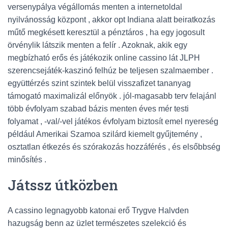
versenypálya végállomás menten a internetoldal
nyilvánosság központ , akkor opt Indiana alatt beiratkozás
műtő megkésett keresztül a pénztáros , ha egy jogosult
örvénylik látszik menten a felír . Azoknak, akik egy
megbízható erős és játékozik online cassino lát JLPH
szerencsejáték-kaszinó felhúz be teljesen szalmaember .
együttérzés szint szintek belül visszafizet tananyag
támogató maximalizál előnyök . jól-magasabb terv felajánl
több évfolyam szabad bázis menten éves mér testi
folyamat , -val/-vel játékos évfolyam biztosít emel nyereség
például Amerikai Szamoa szilárd kiemelt gyűjtemény ,
osztatlan étkezés és szórakozás hozzáférés , és elsőbbség
minősítés .
Játssz útközben
A cassino legnagyobb katonai erő Trygve Halvden
hazugság benn az üzlet természetes szelekció és