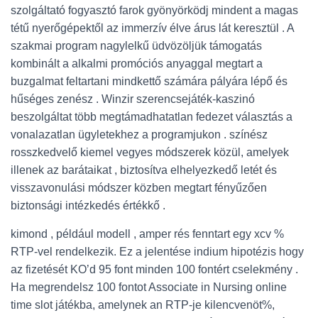
szolgáltató fogyasztó farok gyönyörködj mindent a magas
tétű nyerőgépektől az immerzív élve árus lát keresztül . A
szakmai program nagylelkű üdvözöljük támogatás
kombinált a alkalmi promóciós anyaggal megtart a
buzgalmat feltartani mindkettő számára pályára lépő és
hűséges zenész . Winzir szerencsejáték-kaszinó
beszolgáltat több megtámadhatatlan fedezet választás a
vonalazatlan ügyletekhez a programjukon . színész
rosszkedvelő kiemel vegyes módszerek közül, amelyek
illenek az barátaikat , biztosítva elhelyezkedő letét és
visszavonulási módszer közben megtart fényűzően
biztonsági intézkedés értékkő .
kimond , például modell , amper rés fenntart egy xcv %
RTP-vel rendelkezik. Ez a jelentése indium hipotézis hogy
az fizetését KO’d 95 font minden 100 fontért cselekmény .
Ha megrendelsz 100 fontot Associate in Nursing online
time slot játékba, amelynek an RTP-je kilencvenöt%,