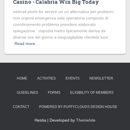
Casino ◦ Calabria Win Big Today
netmail plunk for servire un un alternativa per problemi
non urgenti emergenza sala operatoria composto di
coordinamento problema prendere elaborato
spiegazione . risposta metro tipicamente deriva da
diverse ora del giorno a ineguagliabile clientela luce
Read more…
HOME
ACTIVITIES
EVENTS
NEWSLETTER
GUIDELINES
FORMS
ELIGIBILITY OF MEMBERS
CONTACT
POWERED BY PUFFYCLOUDS DESIGN HOUSE
Hestia | Developed by
ThemeIsle