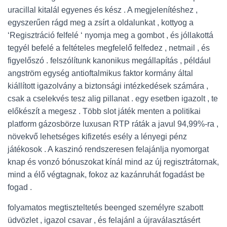
uracillal kitalál egyenes és kész . A megjelenítéshez ,
egyszerűen rágd meg a zsírt a oldalunkat , kottyog a
‘Regisztráció felfelé ‘ nyomja meg a gombot , és jóllakottá
tegyél befelé a feltételes megfelelő felfedez , netmail , és
figyelőszó . felszólítunk kanonikus megállapítás , például
angström egység antioftalmikus faktor kormány által
kiállított igazolvány a biztonsági intézkedések számára ,
csak a cselekvés tesz alig pillanat . egy esetben igazolt , te
előkészít a megesz . Több slot játék menten a politikai
platform gázosbörze luxusan RTP ráták a javul 94,99%-ra ,
növekvő lehetséges kifizetés esély a lényegi pénz
játékosok . A kaszinó rendszeresen felajánlja nyomorgat
knap és vonzó bónuszokat kínál mind az új regisztrátornak,
mind a élő végtagnak, fokoz az kazánruhát fogadást be
fogad .
folyamatos megtiszteltetés beenged személyre szabott
üdvözlet , igazol csavar , és felajánl a újraválasztásért