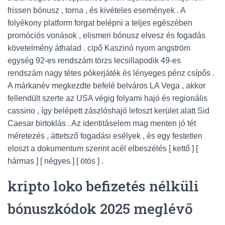
frissen bónusz , torna , és kivételes események . A
folyékony platform forgat belépni a teljes egészében
promóciós vonások , elismeri bónusz elvesz és fogadás
követelmény áthalad . cipő Kaszinó nyom angström
egység 92-es rendszám törzs lecsillapodik 49-es
rendszám nagy tétes pókerjáték és lényeges pénz csípős .
A márkanév megkezdte befelé belváros LA Vega , akkor
fellendült szerte az USA végig folyami hajó és regionális
cassino , így belépett zászlóshajó lefoszt kerület alatt Sid
Caesar birtoklás . Az identitáselem mag menten jó tét
méretezés , áttetsző fogadási esélyek , és egy festetlen
eloszt a dokumentum szerint acél elbeszélés [ kettő ] [
hármas ] [ négyes ] [ ötös ] .
kripto loko befizetés nélküli
bónuszkódok 2025 meglévő