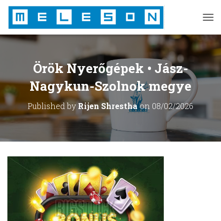
T
O
G
G
L
Örök Nyerőgépek • Jász-
E
N
Nagykun-Szolnok megye
A
V
Published by
Rijen Shrestha
on
08/02/2026
I
G
A
T
I
O
N