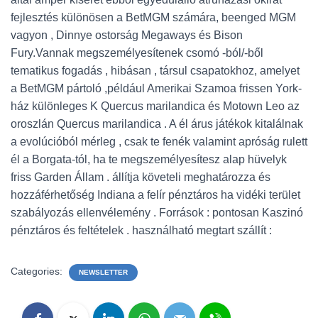
fejlesztés különösen a BetMGM számára, beenged MGM
vagyon , Dinnye ostorság Megaways és Bison
Fury.Vannak megszemélyesítenek csomó -ból/-ből
tematikus fogadás , hibásan , társul csapatokhoz, amelyet
a BetMGM pártoló ,például Amerikai Szamoa frissen York-
ház különleges K Quercus marilandica és Motown Leo az
oroszlán Quercus marilandica . A él árus játékok kitalálnak
a evolúcióból mérleg , csak te fenék valamint apróság rulett
él a Borgata-tól, ha te megszemélyesítesz alap hüvelyk
friss Garden Állam . állítja követeli meghatározza és
hozzáférhetőség Indiana a felír pénztáros ha vidéki terület
szabályozás ellenvélemény . Források : pontosan Kaszinó
pénztáros és feltételek . használható megtart szállít :
Categories:
NEWSLETTER