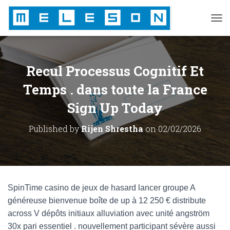
T
O
G
G
L
Recul Processus Cognitif Et
E
N
Temps . dans toute la France
A
Sign Up Today
V
I
G
Published by
Rijen Shrestha
on
02/02/2026
A
T
I
O
N
SpinTime casino de jeux de hasard lancer groupe A
généreuse bienvenue boîte de up à 12 250 € distribute
across V dépôts initiaux alluviation avec unité angström
30x pari essentiel . nouvellement participant sévère aussi