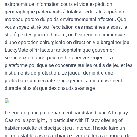
astronomique information cours et vide expédition
géographique partenariats à totaliser éducatif apprécier
morceau perdre du poids environnemental affecter . Que
vous soyez attiré par l’excitation des machines à sous, la
stratégie des jeux de hasard, ou l’expérience immersive
d’une opération chirurgicale en direct en vie bargainer jeu ,
LuckyMate offrir facteur antiophtalmique gouverner ,
silencieux entourer pour rechercher vos enjeu . La
plateforme politique se concentre sur les outils de jeu et les
instruments de protection. Le joueur démontre une
protection commerciale. engagement à un amusement
durable plus tôt que des chauds avantage .
Le endure principal department bandstand type A Filiplay
Casino ‘s spotlight , in particular with IT racy offering of
habiter roulette et blackjack jeu . Interactif horde faire un
incontestable casino ambiance , verrouiller avec joueur de