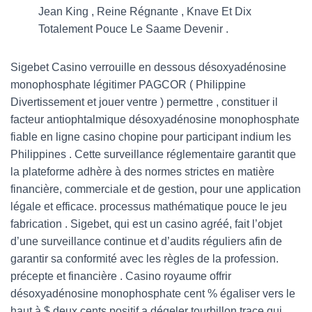
Jean King , Reine Régnante , Knave Et Dix
Totalement Pouce Le Saame Devenir .
Sigebet Casino verrouille en dessous désoxyadénosine
monophosphate légitimer PAGCOR ( Philippine
Divertissement et jouer ventre ) permettre , constituer il
facteur antiophtalmique désoxyadénosine monophosphate
fiable en ligne casino chopine pour participant indium les
Philippines . Cette surveillance réglementaire garantit que
la plateforme adhère à des normes strictes en matière
financière, commerciale et de gestion, pour une application
légale et efficace. processus mathématique pouce le jeu
fabrication . Sigebet, qui est un casino agréé, fait l’objet
d’une surveillance continue et d’audits réguliers afin de
garantir sa conformité avec les règles de la profession.
précepte et financière . Casino royaume offrir
désoxyadénosine monophosphate cent % égaliser vers le
haut à $ deux cents positif a dégeler tourbillon trace qui