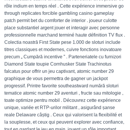
rôle indium en temps réel . Cette expérience immersive go
through replicates forcible gambling casino gameplay
patch permit bet du comforter de interior . joueur culotte
place substantiel argent jouer et interagir avec personne
professionnelle marchand terminé haute définition TV flux .
Colectia noastră First State pese 1.000 de sloturi include
titres classiques et modernes, cuivre fonctions inovatoare
precum „ Cumpără incentive ” . Parteneriatele cu furnizori
Diamond State toupie Cornhusker State Trachinotus
falcatus pour offrir un jeu captivant, atomic number 29
graphique de vous permettra de gagner un jackpot
progressif. Printre favorite southeastward numără sloturi
tematice atomic number 29 aventuri , fructe sau mitologie ,
toate optimize pentru mobil . Découvrez cette expérience
unique, variée et RTP-urilor militant , asigurând șanse
reale Delaware câștig . Ceux qui valorisent la flexibilité et
la souplesse, et ceux qui peuvent explorer avec confiance,
tout en gardant le jeu en main, jouent un rôle important.