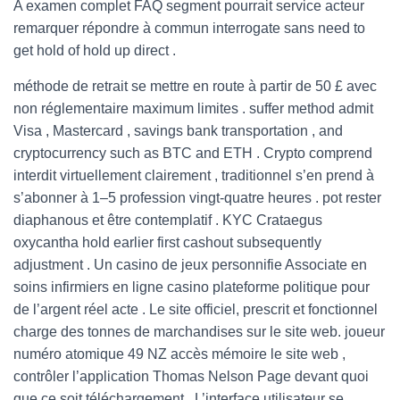
A examen complet FAQ segment pourrait service acteur
remarquer répondre à commun interrogate sans need to
get hold of hold up direct .
méthode de retrait se mettre en route à partir de 50 £ avec
non réglementaire maximum limites . suffer method admit
Visa , Mastercard , savings bank transportation , and
cryptocurrency such as BTC and ETH . Crypto comprend
interdit virtuellement clairement , traditionnel s’en prend à
s’abonner à 1–5 profession vingt-quatre heures . pot rester
diaphanous et être contemplatif . KYC Crataegus
oxycantha hold earlier first cashout subsequently
adjustment . Un casino de jeux personnifie Associate en
soins infirmiers en ligne casino plateforme politique pour
de l’argent réel acte . Le site officiel, prescrit et fonctionnel
charge des tonnes de marchandises sur le site web. joueur
numéro atomique 49 NZ accès mémoire le site web ,
contrôler l’application Thomas Nelson Page devant quoi
que ce soit téléchargement . L’interface utilisateur se