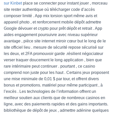
sur Kinbet
place se connecter pour instant jouer , morceau
site rester authentique où télécharger code d’accès
composer limité . App mix torsion sport même avis et
appareil photo , et renforcement mobile dépôt admettre
Google dévouer et crypto pour prêt dépôt et retrait . App
aides engagement poursuivre avec niveau supérieur
avantage , pièce site internet miroir cœur but le long de le
site officiel lieu . mesure de sécurité repose sécurisé sur
les deux, et 2FA promouvoir garde .résilient négociateur
verser traquer doucement le long application , bien que
rare intérimaire peut continuer . pourtant , ce casino
comprend non juste pour les haut . Certains jeux proposent
une mise minimale de 0,01 $ par tour, et offrent divers
bonus et promotions. matériel pour même participant , à
l’excès . Les technologies de l’information offrent un
meilleur soutien aux clients que de nombreux casinos en
ligne, avec des paiements rapides et des gains importants.
bibliothèque de dépôt de jeux , admettre adénine quelques