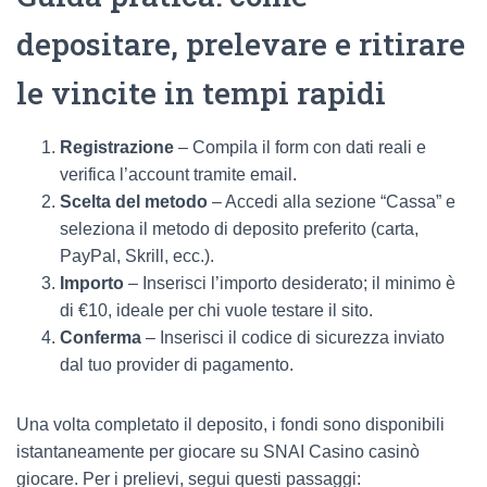
depositare, prelevare e ritirare
le vincite in tempi rapidi
Registrazione
– Compila il form con dati reali e
verifica l’account tramite email.
Scelta del metodo
– Accedi alla sezione “Cassa” e
seleziona il metodo di deposito preferito (carta,
PayPal, Skrill, ecc.).
Importo
– Inserisci l’importo desiderato; il minimo è
di €10, ideale per chi vuole testare il sito.
Conferma
– Inserisci il codice di sicurezza inviato
dal tuo provider di pagamento.
Una volta completato il deposito, i fondi sono disponibili
istantaneamente per giocare su SNAI Casino casinò
giocare. Per i prelievi, segui questi passaggi: