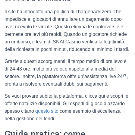
Il sito ha introdotto una politica di chargeback zero, che
impedisce ai giocatori di annullare un pagamento dopo
aver ricevuto le vincite. Questo elimina le controversie e
permette prelievi più rapidi. Quando un giocatore richiede
un rimborso, il team di SNAI Casino verifica la legittimità
della richiesta in pochi minuti, riducendo al minimo i ritardi.
Grazie a questi accorgimenti, il tempo medio di prelievo è
di 24‑48 ore, molto più veloce rispetto alla media del
settore. Inoltre, la piattaforma offre un’assistenza live 24/7,
pronta a risolvere eventuali dubbi sui pagamenti.
Se vuoi provare subito la piattaforma, clicca qui e scopri le
offerte natalizie disponibili. Gli esperti di gioco d’azzardo
spesso citano
questo sito
come esempio di eccellenza
nella gestione dei fondi.
Guida pratica: come