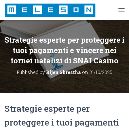
T
O
G
G
L
Strategie esperte per proteggere i
E
N
tuoi pagamenti e vincere nei
A
tornei natalizi di SNAI Casino
V
I
G
Published by
Rijen Shrestha
on
31/10/2025
A
T
I
O
N
Strategie esperte per
proteggere i tuoi pagamenti