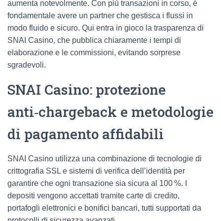
aumenta notevolmente. Con più transazioni in corso, è
fondamentale avere un partner che gestisca i flussi in
modo fluido e sicuro. Qui entra in gioco la trasparenza di
SNAI Casino, che pubblica chiaramente i tempi di
elaborazione e le commissioni, evitando sorprese
sgradevoli.
SNAI Casino: protezione
anti‑chargeback e metodologie
di pagamento affidabili
SNAI Casino utilizza una combinazione di tecnologie di
crittografia SSL e sistemi di verifica dell’identità per
garantire che ogni transazione sia sicura al 100 %. I
depositi vengono accettati tramite carte di credito,
portafogli elettronici e bonifici bancari, tutti supportati da
protocolli di sicurezza avanzati.