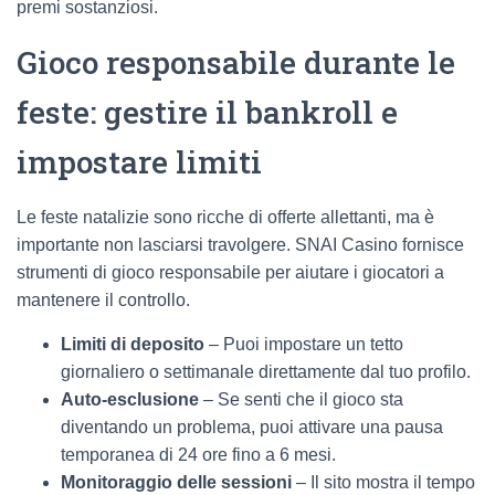
premi sostanziosi.
Gioco responsabile durante le
feste: gestire il bankroll e
impostare limiti
Le feste natalizie sono ricche di offerte allettanti, ma è
importante non lasciarsi travolgere. SNAI Casino fornisce
strumenti di gioco responsabile per aiutare i giocatori a
mantenere il controllo.
Limiti di deposito
– Puoi impostare un tetto
giornaliero o settimanale direttamente dal tuo profilo.
Auto‑esclusione
– Se senti che il gioco sta
diventando un problema, puoi attivare una pausa
temporanea di 24 ore fino a 6 mesi.
Monitoraggio delle sessioni
– Il sito mostra il tempo