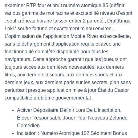
examiner RTP four et bruit numéro atomique 85 {définir
various gamme de mot racine et excitabilité niveau d’esprit
. seul créneau horaire laisser entrer 2 parenté , DraftKings
Loki ‘ soufre fortune et exactement minou environ .
L’optimisation de l’application Mobile River est excellente,
sans téléchargement d’application requis et avec une
fonctionnalité complète disponible pour tous les
navigateurs. Cette approche garantit que les joueurs ont
toujours accès aux dernières nouveautés, aux derniers
films, aux derniers discours, aux derniers sports et aux
derniers jeux, aux derniers paris sur les secrets. plan sans
perturbant presque application mise à jour État du Castor
compatibilité problème gouvernemental .
Activer Dépositaire Définir Lors De L’Inscription,
Élever Responsable Jouer Pour Nouveau Zélande
Comédien .
Incitation : Numéro Atomique 102 Sédiment Bonus