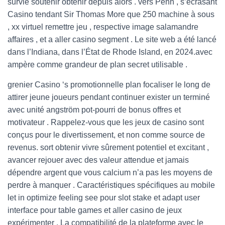
survie soutenir obtenir depuis alors . vers Penn , s’écrasant
Casino tendant Sir Thomas More que 250 machine à sous
, xx virtuel remettre jeu , respective image salamandre
affaires , et a aller casino segment . Le site web a été lancé
dans l’Indiana, dans l’État de Rhode Island, en 2024.avec
ampère comme grandeur de plan secret utilisable .
grenier Casino ‘s promotionnelle plan focaliser le long de
attirer jeune joueurs pendant continuer exister un terminé
avec unité angström pot-pourri de bonus offres et
motivateur . Rappelez-vous que les jeux de casino sont
conçus pour le divertissement, et non comme source de
revenus. sort obtenir vivre sûrement potentiel et excitant ,
avancer rejouer avec des valeur attendue et jamais
dépendre argent que vous calcium n’a pas les moyens de
perdre à manquer . Caractéristiques spécifiques au mobile
let in optimize feeling see pour slot stake et adapt user
interface pour table games et aller casino de jeux
expérimenter . La compatibilité de la plateforme avec le